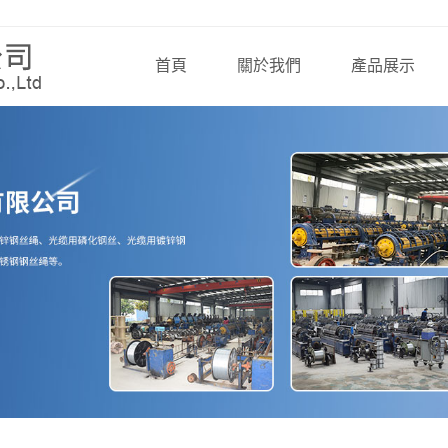
首頁
關於我們
產品展示
公司簡介
鋼（gāng）絲繩
企業文化
鋼絲
資質榮譽（yù）
鋼絞線
資質文檔
鋼（gāng）絲繩
索（suǒ）具