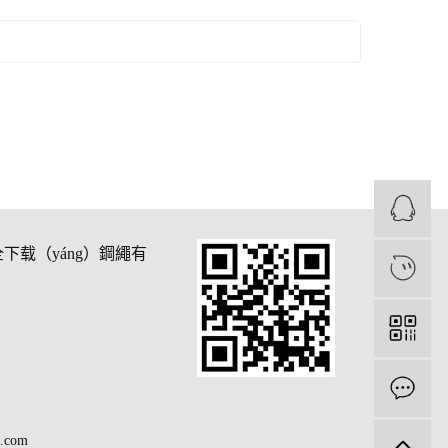
全下载（yáng）鋼繩有
1
.com