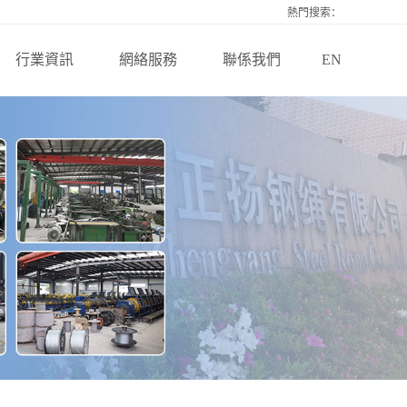
熱門搜索：
行業資訊
網絡服務
聯係我們
EN
公司新聞
全球服務
聯係（xì）我們
行業資訊
在線留言
技術知識
（xùn）