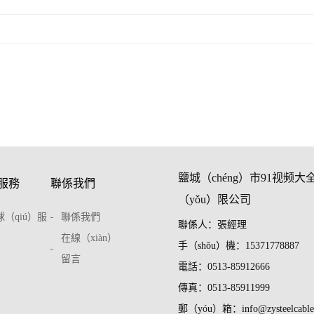
鹽城（chéng）市91视频大
服務
聯係我們
（yǒu）限公司
球（qiú）服
聯係我們
聯係人：張經理
在線（xiàn）
手（shǒu）機：15371778887
留言
電話：0513-85912666
傳真：0513-85911999
郵（yóu）箱：info@zysteelcable