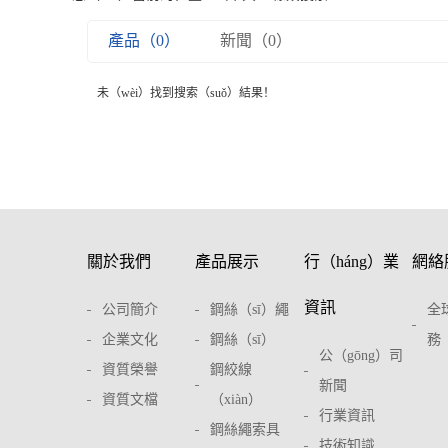
產品（0）
新聞（0）
未（wèi）找到搜索（suǒ）結果！
關於我們
產品展示
行（háng）業
網絡
資訊
公司簡介
鋼絲（sī）繩
全
企業文化
鋼絲（sī）
務
公（gōng）司
資質榮譽
鋼絞線
新聞
資質文檔
（xiàn）
行業資訊
鋼絲繩索具
技術知識