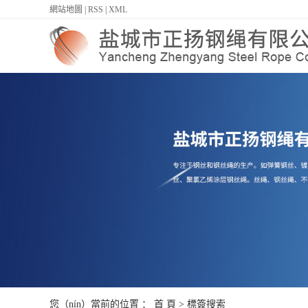
網站地圖
|
RSS
|
XML
您（nín）當前的位置 ：
首 頁
> 標簽搜索