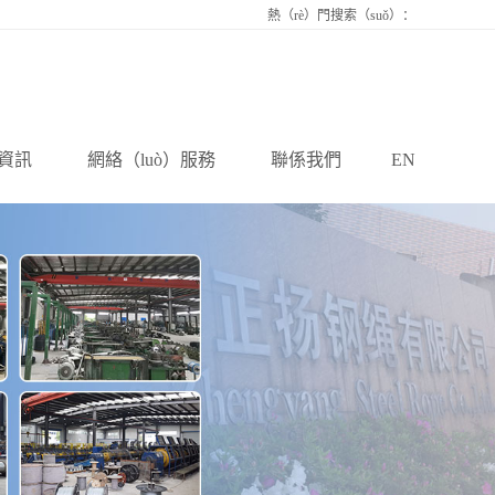
熱（rè）門搜索（suǒ）：
資訊
網絡（luò）服務
聯係我們
EN
新聞
全球服務
聯係我們
zī）訊
在（zài）線留
知識
（liú）言