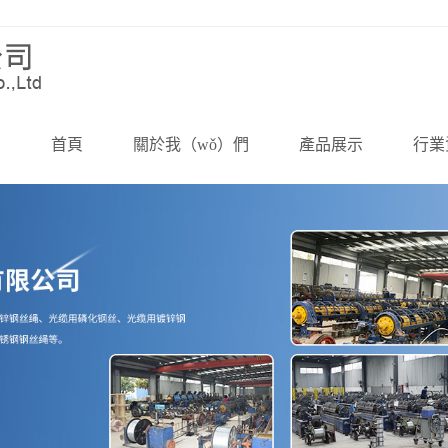
首頁
關於我（wǒ）們
產品展示
行業
公司簡介
鋼絲繩
公司
企（qǐ）業文化（huà）
鋼絲
行業資（
資質榮譽
鋼絞線
技術
資質文檔
鋼絲繩索具