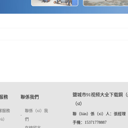
鹽城市91视频大全下载鋼（
服務
聯係我們
（sī）
球服務
聯係（xì）我
聯（lián）係（xì）人：張經理
wù）
們
手機：15371778887
在線留言