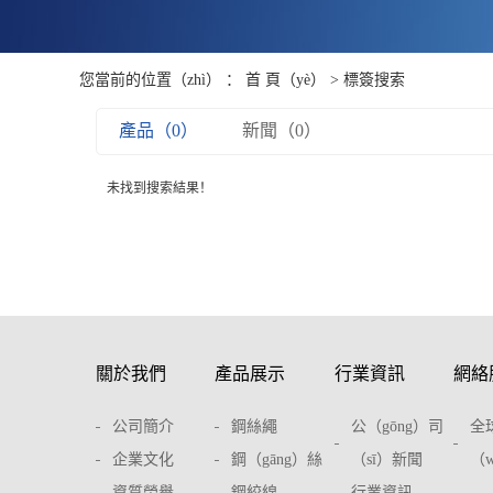
您當前的位置（zhì） ：
首 頁（yè）
> 標簽搜索
產品（0）
新聞（0）
未找到搜索結果！
關於我們
產品展示
行業資訊
網絡
公司簡介
鋼絲繩
公（gōng）司
全
企業文化
鋼（gāng）絲
（sī）新聞
（
資質榮譽
鋼絞線
行業資訊