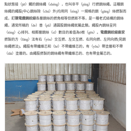
點狀態接（jiē）觸的鋼絲繩（shéng），也叫非平（píng）行撚鋼絲繩。這種鋼
絲繩的繩股(中心鋼絲除（chú）外)均用同（tóng）一規格的鋼（gāng）絲撚製而
成，
訂購
電纜鋼絞線
各層鋼絲的撚角相等但撚距不等，是一種老式結構的鋼絲
繩，通常所稱的（de）普（pǔ）通圓股鋼絲繩就屬此類。繩股內鋼絲呈同
（tóng）心排列、相鄰層鋼絲（sī）數目的差值為6根（gēn）。
電纜鋼絞線
廠家
撚製的方（fāng）法有右（yòu）交互撚、左交互撚、右同向撚、左同向撚(見鋼
絲繩撚法)。繩股有帶纖維芯和（hé）不帶纖維芯的，有（yǒu）帶塗層和不帶
（dài）塗層的。由繩股撚製的鋼絲繩有帶纖維芯的、也有帶金屬芯的。