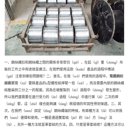
一、鋼絲繩扣和鋼絲繩之間的關係非常密切（qiē），在起（qǐ）重（chóng）吊
裝的工作之中用途很是廣泛。在我們使用這款（kuǎn）產品的過程中應該
（gāi）注意到哪些問題呢？二、首先，在我（wǒ）們使用的過程中，
電纜鋼絞
線
廠家
需（xū）要將產品的u型螺栓給擰緊一些（xiē），而且需要內部的鋼絲繩
給壓扁到三分之一的程度。因為在被壓製的（de）過程中（zhōng）發生變形，
所以我們還需要在進行受力的（de）過程（chéng）中進行第（dì）二次的擰
（nǐng）緊，這（zhè）樣也能夠讓（ràng）將接頭的牢固性得到保證。三、其
次，在我們（men）固定（dìng）鋼絲繩端的時候，有兩種方法（fǎ）可以供我
們（men）選擇和使用。一種是通過雙套結（jié）的（de）方（fāng）法
（fǎ），另外一種方法就是單套結的方法。四、什麽是單套結呢？這種方法可以