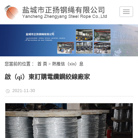
您當前的位置 ：
首 頁
>
熱推信（xìn）息
啟（qǐ）東訂購電纜鋼絞線廠家
2021-11-30