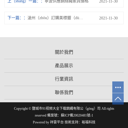
上（shàng）一篇：
寧波供應鋼絲繩索具價格
2021-11-30
下一篇：
滄州（zhōu）訂購美標鍍（dù）鋅鋼絞（jiǎo）線（xiàn）價格
2021-11-30
關於我們
產品展示
行業資訊
聯係我們
Copyright © 鹽城市91视频大全下载鋼繩有限公（gōng）司 All rights
reserved 備案號：
蘇ICP備20020481號-1
Powered by
祥雲平台
技術支持：
裕福科技