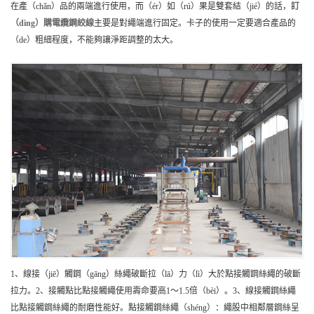
在產（chǎn）品的兩端進行使用，而（ér）如（rú）果是雙套結（jié）的話，
訂
（dìng）購
電纜鋼絞線
主要是對繩端進行固定。卡子的使用一定要適合產品的
（de）粗細程度，不能夠讓淨距調整的太大。
1、線接（jiē）觸鋼（gāng）絲繩破斷拉（lā）力（lì）大於點接觸鋼絲繩的破斷
拉力。2、接觸點比點接觸繩使用壽命要高1～1.5倍（bèi）。3、線接觸鋼絲繩
比點接觸鋼絲繩的耐磨性能好。點接觸鋼絲繩（shéng）：繩股中相鄰層鋼絲呈