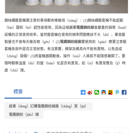
鋼絲繩壓套機需注意的事項都有哪幾項（xiàng）：(1)鋼絲繩壓套機不能超範
（fàn）圍和（hé）超性能使用，因為這樣
啟東
電纜鋼絞線
會嚴重的損壞（huài）
設備的正常使用效率，當然壓套機在使用的頻率問題應該不大（dà），畢竟壓
製量也不會每天幾百根（gēn）！(2)
電纜鋼絞線
廠家
使用前（qián）應要注意壓
套機各部件是否正常狀態，有沒異響，模架及模具內不能有異物，以免造成
（chéng）損傷！(3)而當機器開動後，操作（zuò）人員就不能隨意離開了，要
隨時觀察溫度（dù）的變（biàn）化是否有異常，如（rú）有異常應及（jí）時
處（chù）理。
標簽
啟東（dōng）訂購電纜鋼絞線廠（chǎng）家（jiā）
電纜鋼絞（jiǎo）線