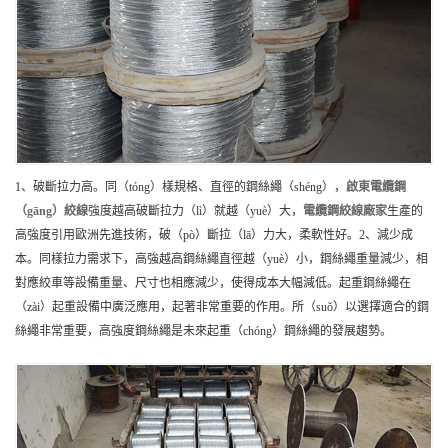
1、破斷拉力高。同（tóng）樣規格、直徑的鋼絲繩（shéng），
啟東
電纜鋼
（gāng）絞線
強度越高破斷拉力（lì）就越（yuè）大，
電纜鋼絞線
廠家
生產的
高強度引用歐洲先進技術，破（pò）斷拉（lā）力大，柔軟性好。2、減少成
本。同樣拉力需求下，高強越高鋼絲繩直徑越（yuè）小，鋼絲繩重量減少，相
對應絞車等設備重量、尺寸也相應減少，使得成本大幅減低。起重鋼絲繩在
（zài）起重設備中廣泛應用，起著非常重要的作用。所（suǒ）以選擇適合的鋼
絲繩非常重要，高強度鋼絲繩是未來起重（chóng）鋼絲繩的發展趨勢。