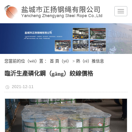
您當前的位（wèi）置 ：
首 頁（yè）
>
熱（rè）推信息
臨沂生產磷化鋼（gāng）絞線價格
2021-12-11