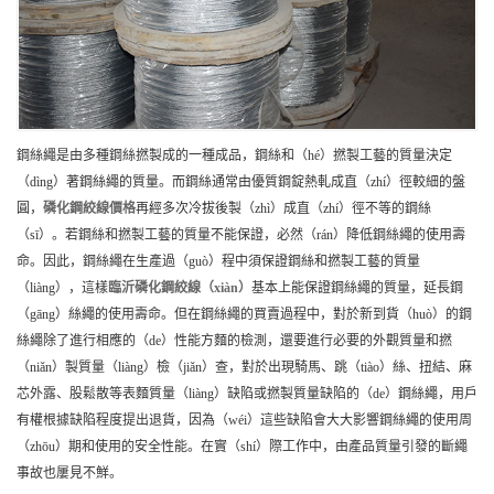
鋼絲繩是由多種鋼絲撚製成的一種成品，鋼絲和（hé）撚製工藝的質量決定
（dìng）著鋼絲繩的質量。而鋼絲通常由優質鋼錠熱軋成直（zhí）徑較細的盤
圓，
磷化鋼絞線
價格
再經多次冷拔後製（zhì）成直（zhí）徑不等的鋼絲
（sī）。若鋼絲和撚製工藝的質量不能保證，必然（rán）降低鋼絲繩的使用壽
命。因此，鋼絲繩在生產過（guò）程中須保證鋼絲和撚製工藝的質量
（liàng），這樣
臨沂
磷化鋼絞線（xiàn）
基本上能保證鋼絲繩的質量，延長鋼
（gāng）絲繩的使用壽命。但在鋼絲繩的買賣過程中，對於新到貨（huò）的鋼
絲繩除了進行相應的（de）性能方麵的檢測，還要進行必要的外觀質量和撚
（niǎn）製質量（liàng）檢（jiǎn）查，對於出現騎馬、跳（tiào）絲、扭結、麻
芯外露、股鬆散等表麵質量（liàng）缺陷或撚製質量缺陷的（de）鋼絲繩，用戶
有權根據缺陷程度提出退貨，因為（wéi）這些缺陷會大大影響鋼絲繩的使用周
（zhōu）期和使用的安全性能。在實（shí）際工作中，由產品質量引發的斷繩
事故也屢見不鮮。