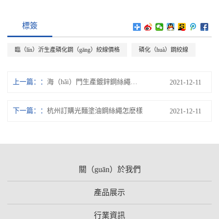
標簽
臨（lín）沂生產磷化鋼（gāng）絞線價格
磷化（huà）鋼絞線
上一篇：
海（hǎi）門生產鍍鋅鋼絲繩價格
2021-12-11
下一篇：
杭州訂購光麵塗油鋼絲繩怎麽樣
2021-12-11
關（guān）於我們
產品展示
行業資訊