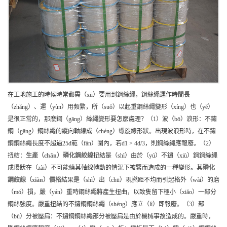
在工地施工的時候時常都需（xū）要用到鋼絲繩，鋼絲繩運作時間長
（zhǎng）、運（yùn）用頻繁，所（suǒ）以起重鋼絲繩變形（xíng）也（yě）
是很正常的，那麽鋼（gāng）絲繩變形要怎麽處理？（1）波（bō）浪形：不鏽
鋼（gāng）鋼絲繩的縱向軸線成（chéng）螺旋線形狀。出現波浪形時，在不鏽
鋼鋼絲繩長度不超過25d範（fàn）圍內，若d1 > 4d/3，則鋼絲繩應報廢。（2）
扭結：
生產（chǎn）
磷化鋼絞線
扭結是（shì）由於（yú）不鏽（xiù）鋼鋼絲繩
成環狀在（zài）不可能繞其軸線轉動的情況下被緊而造成的一種變形。其
磷化
鋼絞線（xiàn）
價格
結果是（shì）出（chū）現撚距不均而引起格外（wài）的磨
（mó）損，嚴（yán）重時鋼絲繩將產生扭曲，以致隻留下極小（xiǎo）一部分
鋼絲強度。嚴重扭結的不鏽鋼鋼絲繩（shéng）應立（lì）即報廢。（3）部
（bù）分被壓扁：不鏽鋼鋼絲繩部分被壓扁是由於機械事故造成的。嚴重時，