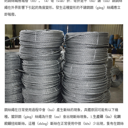
則鋼絲繩應報廢（fèi）。（4）彎（wān）折：彎折是不（bú）鏽（xiù）鋼鋼絲
繩在外界影響下引起的角度變形。發生這種變形的不鏽鋼鋼（gāng）絲繩應立
即報廢。
鋼絲繩在日常使用過程中會（huì）產生斷絲的現象，具體原因可能有以下幾
種。鍍鋅鋼（gāng）絲繩為什麽（me）會出現斷絲現象。1.
生產
磷（lín）化鋼
絞線
扭結斷絲。這種（zhǒng）斷絲在正常使用中很（hěn）少出現，隻有在鋼絲