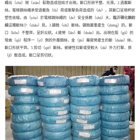
繩出（chū）現（xiàn）鬆馳造成扭結才出現。斷口形狀平整、光滑。2.過載斷
絲。電梯鋼絲繩承受過載負（fù）荷或衝擊負荷造成的（de），其斷口呈現杯狀
塑性收縮，由（yóu）於電梯鋼絲繩的（de）安全係數（shù）大，
臨沂
磷化鋼絞
線
這種斷絲少（shǎo）見。3.鏽蝕（shí）斷絲。鏽蝕嚴重產生（shēng）的。斷
口（kǒu）不整齊，呈釺尖狀。4.疲勞（láo）斷（duàn）出。出現在股（gǔ）的
彎曲（qǔ）程序一（yī）側的外層鋼絲，金（jīn）屬疲勞產生的斷（duàn）絲，
斷口形狀平齊。5.剪切（qiē）斷絲。被硬性拉斷或受較大（dà）外力打擊、擠
（jǐ）壓造成。斷口呈剪切狀。