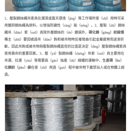
1、壓製鋼絲繩吊索具在潮濕或露天環境（jìng）等工作場所使（shǐ）用時可采
用鍍鋅鋼絲繩為原料，以增強防鏽性（xìng）能（néng）。2、壓製（zhì）鋼絲
繩吊（diào）索（suǒ）具除外層鋼絲的（de）磨損外，
磷化鋼（gāng）絞線
價
格
主（zhǔ）要因繞過吊（diào）鉤和被吊物時反複彎曲引起金屬疲勞而逐漸折
斷，因此吊鉤或被吊物與壓製鋼絲繩直徑的比值是決定（dìng）壓製鋼絲繩索具
使用壽命的重要因素。3、壓（yā）製鋼絲繩（shéng）吊索（suǒ）具主要用在
吊運、拉運（yùn）等需要高（gāo）強度（dù）線繩的運輸中，
生產
磷（lín）
化鋼絞（jiǎo）線
在使（shǐ）用過（guò）程中被吊物下嚴禁站人或在物體上經
過。