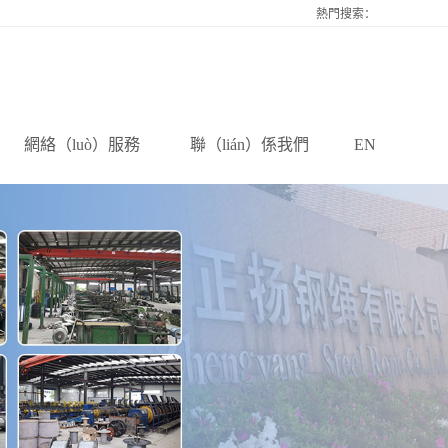
熱門搜索：
網絡（luò）服務
聯（lián）係我們
EN
全球服務
聯係我（wǒ）們
在線留言