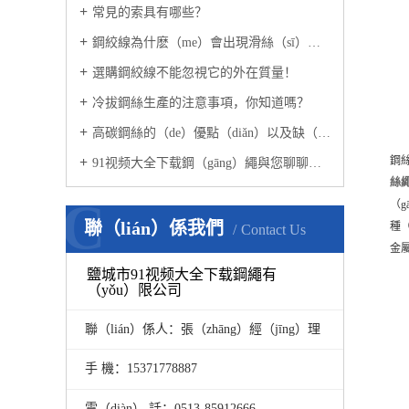
常見的索具有哪些？
鋼絞線為什麽（me）會出現滑絲（sī）情況？
選購鋼絞線不能忽視它的外在質量！
冷拔鋼絲生產的注意事項，你知道嗎？
高碳鋼絲的（de）優點（diǎn）以及缺（quē）點介紹
鋼絲
91视频大全下载鋼（gāng）繩與您聊聊鋼絞線的那些事！
絲
C
（
聯（lián）係我們
種（
Contact Us
金
鹽城市91视频大全下载鋼繩有
（yǒu）限公司
聯（lián）係人：張（zhāng）經（jīng）理
手 機：15371778887
電（diàn） 話：0513-85912666