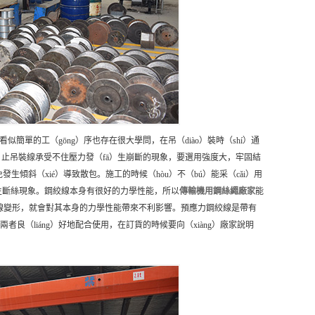
似簡單的工（gōng）序也存在很大學問，在吊（diào）裝時（shí）通
ng）止吊裝線承受不住壓力發（fā）生崩斷的現象，要選用強度大，牢固結
發生傾斜（xié）導致散包。施工的時候（hòu）不（bú）能采（cǎi）用
產生斷絲現象。鋼絞線本身有很好的力學性能，所以
傳輸機用鋼絲繩
廠家
能
鋼絞線變形，就會對其本身的力學性能帶來不利影響。預應力鋼絞線是帶有
兩者良（liáng）好地配合使用，在訂貨的時候要向（xiàng）廠家說明