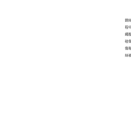
鋼
程
繩
碰傷
傷報
絲