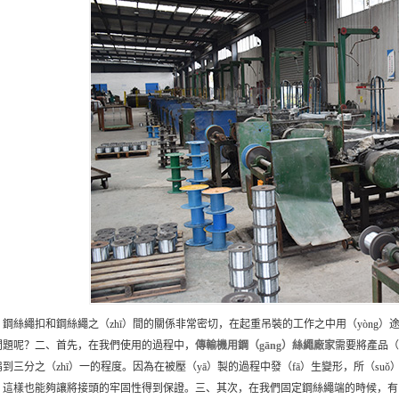
、鋼絲繩扣和鋼絲繩之（zhī）間的關係非常密切，在起重吊裝的工作之中用（yòng）途
問題呢？二、首先，在我們使用的過程中，
傳輸機用鋼（gāng）絲繩
廠家
需要將產品（p
到三分之（zhī）一的程度。因為在被壓（yā）製的過程中發（fā）生變形，所（suǒ
，這樣也能夠讓將接頭的牢固性得到保證。三、其次，在我們固定鋼絲繩端的時候，有