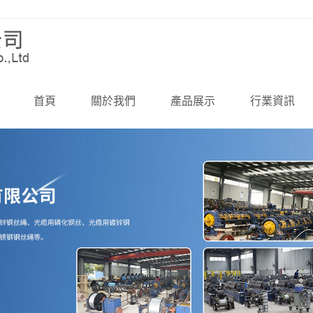
首頁
關於我們
產品展示
行業資訊
公司簡介（jiè）
鋼（gāng）絲繩
公司（sī）新聞
企業文化
鋼絲
行業資訊
資質榮譽
鋼絞線
技術知識
資質文檔
鋼絲繩索具