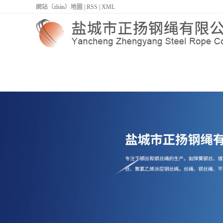
網站（zhàn）地圖
|
RSS
|
XML