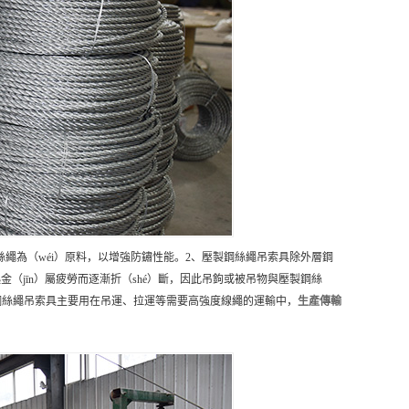
）絲繩為（wéi）原料，以增強防鏽性能。2、壓製鋼絲繩吊索具除外層鋼
金（jīn）屬疲勞而逐漸折（shé）斷，因此吊鉤或被吊物與壓製鋼絲
壓製鋼絲繩吊索具主要用在吊運、拉運等需要高強度線繩的運輸中，
生產
傳輸