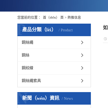
您當前的位置 ：
首（shǒu） 頁
>
熱推信息
P
如
產品分類（lèi）
Product
鋼絲繩
鋼絲
鋼絞線
鋼絲繩索具
N
新聞（wén）資訊
News