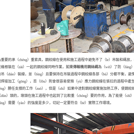
重要的承（chéng）重索具，鋼絞線在使用和施工過程中避免不了（le）吊裝和碼放，看
是幾根裝在（zài）一起的鋼絞線同時作業，
如東
傳輸機用鋼絲繩
為（wéi）了防（fá
吊（diào）裝線，並（bìng）且要保持在吊裝過程中鋼絞線各部（bù）分都平衡，避免
何焊接加工（gōng），否（fǒu）則會很容易使預（yù）應力鋼絞線在張拉的過程中
néng）勝任支撐的工作（zuò），但是（shì）如果中途對鋼絞線實施加熱工序，使
dūn）頭的，墩頭在施工過程中也起到了比較重（chóng）要的作用，為了能使（shǐ）
míng）需要（yào）的強度是多少，切記一定要符合（hé）實際工作環境。