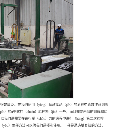
很是廣泛。在我們使用（yòng）這款產品（pǐn）的過程中應該注意到哪
ǐn）的u型螺栓（shuān）給擰緊（jǐn）一些，而且需要內部的鋼絲繩給
）以我們還需要在進行受（shòu）力的過程中進行（háng）第二次的擰
（yǒu）兩種方法可以供我們選擇和使用。一種是通過雙套結的方法，