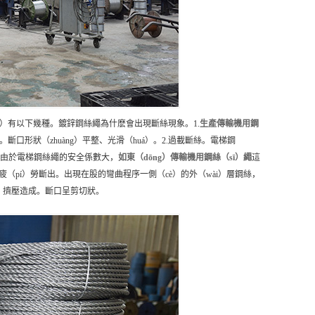
éng）有以下幾種。鍍鋅鋼絲繩為什麽會出現斷絲現象。1.
生產
傳輸機用鋼
形狀（zhuàng）平整、光滑（huá）。2.過載斷絲。電梯鋼
縮，由於電梯鋼絲繩的安全係數大，
如東（dōng）
傳輸機用鋼絲（sī）繩
這
.疲（pí）勞斷出。出現在股的彎曲程序一側（cè）的外（wài）層鋼絲，
擊、擠壓造成。斷口呈剪切狀。