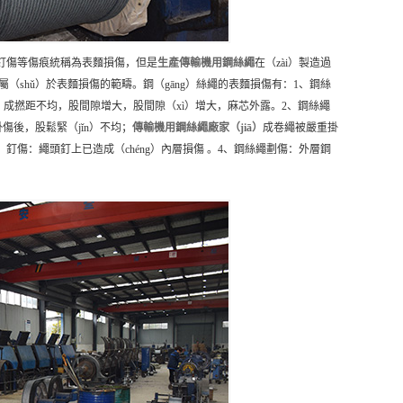
傷或釘傷等傷痕統稱為表麵損傷，但是
生產
傳輸機用鋼絲繩
在（zài）製造過
屬（shǔ）於表麵損傷的範疇。鋼（gāng）絲繩的表麵損傷有：1、鋼絲
ào）成撚距不均，股間隙增大，股間隙（xì）增大，麻芯外露。2、鋼絲繩
掛傷後，股鬆緊（jǐn）不均；
傳輸機用鋼絲繩
廠家（jiā）
成卷繩被嚴重掛
）；釘傷：繩頭釘上已造成（chéng）內層損傷 。4、鋼絲繩劃傷：外層鋼