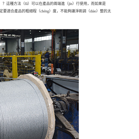
ne）？這種方法（fǎ）可以在產品的兩端進（jìn）行使用，而如果是
定要適合產品的粗細程（chéng）度，不能夠讓淨距調（diào）整的太