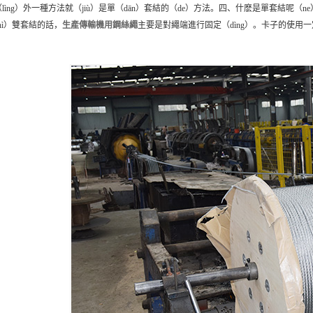
lìng）外一種方法就（jiù）是單（dān）套結的（de）方法。四、什麽是單套結呢（
hì）雙套結的話，
生產
傳輸機用鋼絲繩
主要是對繩端進行固定（dìng）。卡子的使用一
。