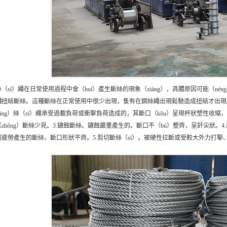
（sī）繩在日常使用過程中會（huì）產生斷絲的現象（xiàng），具體原因可能（n
繩
扭結斷絲。這種斷絲在正常使用中很少出現，隻有在鋼絲繩出現鬆馳造成扭結才出現。斷口
gāng）絲（sī）繩承受過載負荷或衝擊負荷造成的，其斷口（kǒu）呈現杯狀塑性收
zhǒng）斷絲少見。3.鏽蝕斷絲。鏽蝕嚴重產生的。斷口不（bú）整齊，呈釺尖狀。4
屬疲勞產生的斷絲，斷口形狀平齊。5.剪切斷絲（sī）。被硬性拉斷或受較大外力打