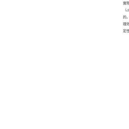
實際
（c
的
理
定