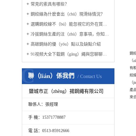
常見的索具有哪些？
鋼絞線為什麽會出（chū）現滑絲情況？
選購鋼絞線不（bú）能忽視它的外在質量！
冷拔鋼絲生產的注（zhù）意事項，你知道嗎？
高碳鋼絲的優（yōu）點以及缺點介紹
鋼
91视频大全下载鋼（gāng）繩與您聊聊（liáo）鋼絞（jiǎo）線的那些事！
（z
C
有較
聯（lián）係我們
絞
Contact Us
（
產品
鹽城市正（zhèng）揚鋼繩有限公司
來
聯係人：張經理
手 機：15371778887
電 話：0513-85912666