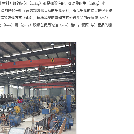
材料方麵的情況（kuàng）都是很關注的。從整體的生（shēng）產
shēng）產的時候采用了高碳鋼盤條這樣的生產材料，所以生產的結果是很不錯
不錯的處理方式（shì），這樣科學的處理方式使得產品的表麵處（chù）
化（huà）鋼（gāng）絞線
在使用的過（guò）程中，實際（jì）產品的穩