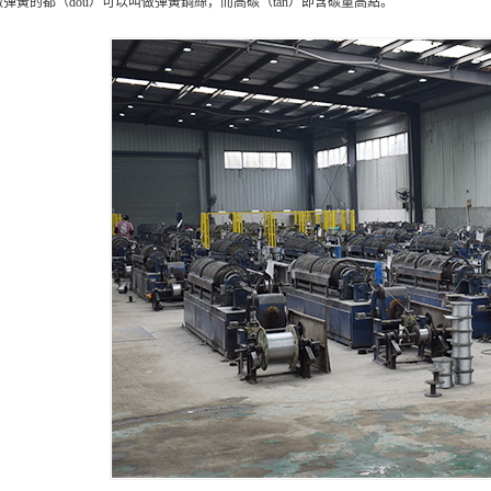
做彈簧的都（dōu）可以叫做彈簧鋼絲，而高碳（tàn）即含碳量高點。