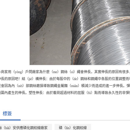
多商家用（yòng）戶問廠家為什麽（me）鋼絲（sī）繩會伸長，其實伸長的原因有很多
伸長的原因吧！結（jié）構伸長：由於每股中的（de）鋼絲和鋼繩中各股的位置調
是會因為內（nèi）部鋼絲磨損導致鋼繩金屬麵（miàn）積減少而造成的進一步伸長。
範圍內產生的伸長。塑性伸長：由於載荷超過材料的屈服（fú）點而導致永久性的非
標簽
海（hǎi）安供應磷化鋼絞線廠家
磷（lín）化鋼絞線