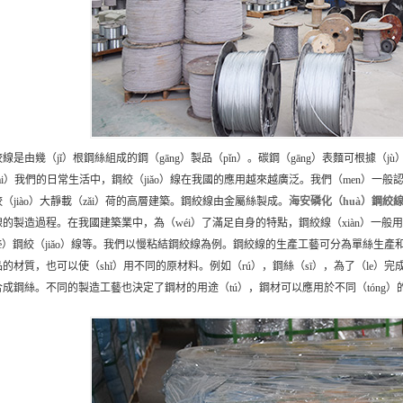
絞線是由幾（jǐ）根鋼絲組成的鋼（gāng）製品（pǐn）。碳鋼（gāng）表麵可根據
ài）我們的日常生活中，鋼絞（jiǎo）線在我國的應用越來越廣泛。我們（men）一般
（jiào）大靜載（zǎi）荷的高層建築。鋼絞線由金屬絲製成。
海安
磷化（huà）鋼絞
線的製造過程。在我國建築業中，為（wéi）了滿足自身的特點，鋼絞線（xiàn）一
jié）鋼絞（jiǎo）線等。我們以慢粘結鋼絞線為例。鋼絞線的生產工藝可分為單絲生產
的材質，也可以使（shǐ）用不同的原材料。例如（rú），鋼絲（sī），為了（le）完成
合成鋼絲。不同的製造工藝也決定了鋼材的用途（tú），鋼材可以應用於不同（tóng）