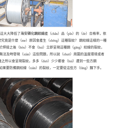
，這大大降低了
海安
磷化鋼絞線
產（chǎn）品（pǐn）的（de）合格率，依
究竟是什麽（me）原因會產生（shēng）這種裂紋？ 鋼絞線這樣的一種
於焊接之後（hòu）不會（huì）立即呈現這種鋼（gāng）絞線的裂紋，
法及時發現（xiàn）這些問題，所以說（shuō）周圍的溫度環境或者
之所以會呈現裂紋，多多（duō）少少都會（huì）遭到一些方鋼
響，如果要防備鋼絞線（xiàn）的裂紋，一定要從這些方（fāng）麵下手。