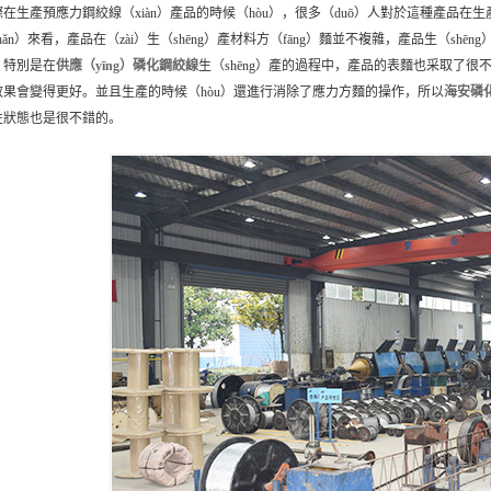
在生產預應力鋼絞線（xiàn）產品的時候（hòu），很多（duō）人對於這種產品在生產
hǎn）來看，產品在（zài）生（shēng）產材料方（fāng）麵並不複雜，產品生（
。特別是在
供應（yīng）
磷化鋼絞線
生（shēng）產的過程中，產品的表麵也采取了很
效果會變得更好。並且生產的時候（hòu）還進行消除了應力方麵的操作，所以
海安
磷
性狀態也是很不錯的。