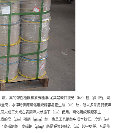
g）度、高的彈性極限和疲勞極限(尤其是缺口疲勞（láo）極（jí）限)，切
含碳量高，水淬時
供應
磷化鋼絞線
容易產生裂（liè）紋，所以多采用雙液淬
中溫回火或正火或在表麵淬火狀態下（xià）使用。
磷化鋼絞線
廠家
主
素的高（gāo）碳鋼（gāng）絲，也是工具鋼絲中成本較低、冷熱（rè）
絲包括了高碳鋼絲，高碳鋼（gāng）絲是彈簧鋼絲的（de）其中以種。凡是能