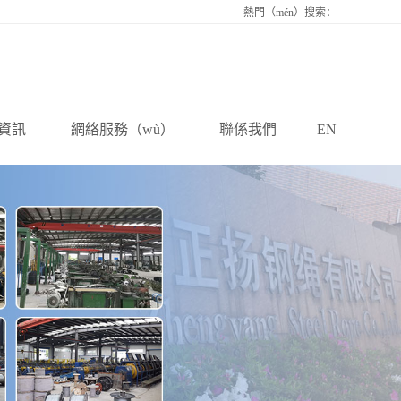
熱門（mén）搜索：
資訊
網絡服務（wù）
聯係我們
EN
新聞
全球服務
聯係我們
資訊
在線（xiàn）留
知識
言