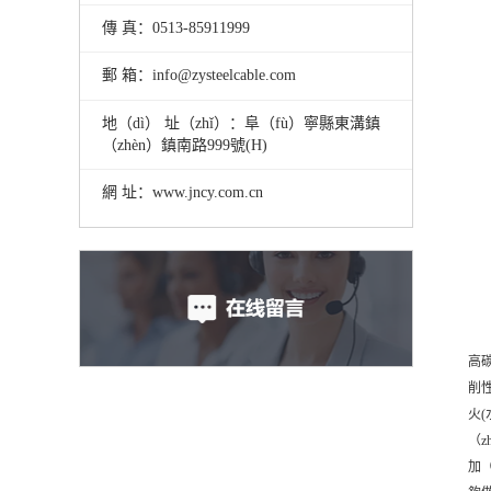
傳 真：0513-85911999
郵 箱：info@zysteelcable.com
地（dì） 址（zhǐ）：阜（fù）寧縣東溝鎮
（zhèn）鎮南路999號(H)
網 址：www.jncy.com.cn
高碳
削性
火(
（
加（