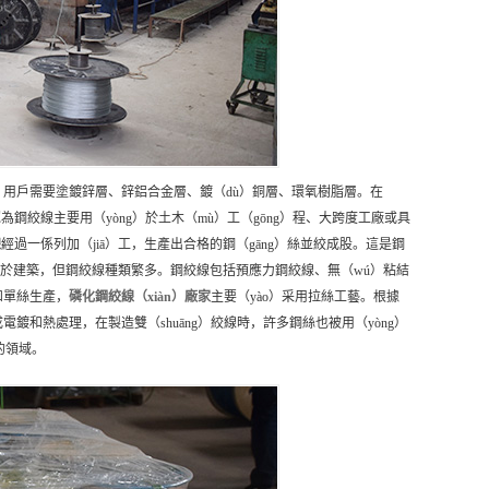
（jù）用戶需要塗鍍鋅層、鋅鋁合金層、鍍（dù）銅層、環氧樹脂層。在
認為鋼絞線主要用（yòng）於土木（mù）工（gōng）程、大跨度工廠或具
線
經過一係列加（jiā）工，生產出合格的鋼（gāng）絲並絞成股。這是鋼
般用於建築，但鋼絞線種類繁多。鋼絞線包括預應力鋼絞線、無（wú）粘結
和單絲生產，
磷化鋼絞線（xiàn）
廠家
主要（yào）采用拉絲工藝。根據
電鍍和熱處理，在製造雙（shuāng）絞線時，許多鋼絲也被用（yòng）
的領域。