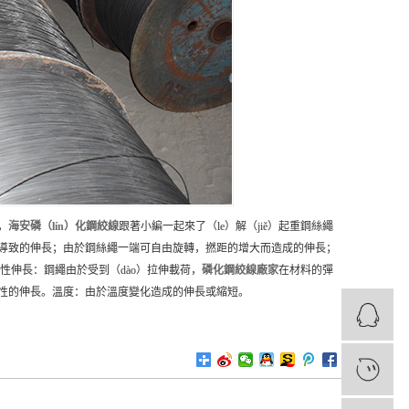
，
海安
磷（lín）化鋼絞線
跟著小編一起來了（le）解（jiě）起重鋼絲繩
整而導致的伸長；由於鋼絲繩一端可自由旋轉，撚距的增大而造成的伸長；
彈性伸長：鋼繩由於受到（dào）拉伸載荷，
磷化鋼絞線
廠家
在材料的彈
彈性的伸長。溫度：由於溫度變化造成的伸長或縮短。
1