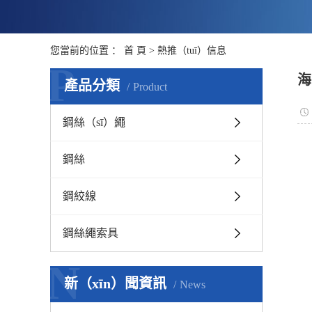
您當前的位置 ：
首 頁
>
熱推（tuī）信息
P
海
產品分類
Product
鋼絲（sī）繩
鋼絲
鋼絞線
鋼絲繩索具
N
新（xīn）聞資訊
News