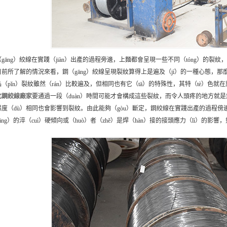
gāng）絞線在實踐（jiàn）出產的過程旁邊，上麵都會呈現一些不同（tóng）的裂紋
目前所了解的情況來看，鋼（gāng）絞線呈現裂紋算得上是遍及（jí）的一種心態，那麽
（pǐn）裂紋雖然（rán）比較遍及，但相同也有它（tā）的特殊性，其特（tè）色就在
化鋼絞線
廠家
要通過一段（duàn）時間可能才會構成這些裂紋，而令人頭疼的地方就是無
濕度（dù）相同也會影響到裂紋。由此能夠（gòu）斷定，鋼絞線在實踐出產的過程傍邊
āng）的淬（cuì）硬傾向或（huò）者（zhě）是焊（hàn）接的接頭應力（lì）的影