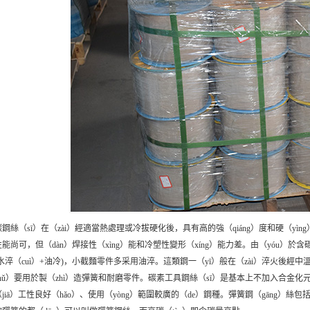
鋼絲（sī）在（zài）經適當熱處理或冷拔硬化後，具有高的強（qiáng）度和硬（yìn
能尚可，但（dàn）焊接性（xìng）能和冷塑性變形（xíng）能力差。由（yóu）於
水淬（cuì）+油冷)，小截麵零件多采用油淬。這類鋼一（yī）般在（zài）淬火後經
zhǔ）要用於製（zhì）造彈簧和耐磨零件。碳素工具鋼絲（sī）是基本上不加入合金化元
jiā）工性良好（hǎo）、使用（yòng）範圍較廣的（de）鋼種。彈簧鋼（gāng）