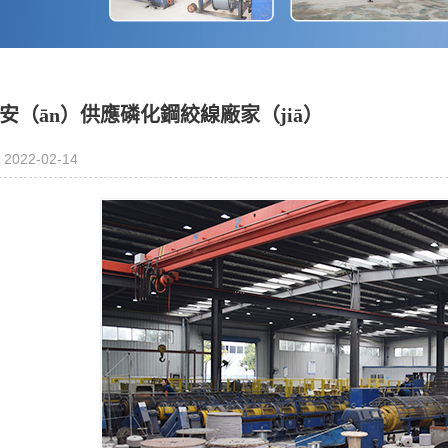
安（ān）供應磷化鋼絞線廠家（jiā）
2022-02-14