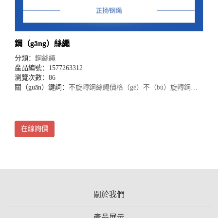
鋼（gāng）絲繩
分類：
鋼絲繩
產品編號：1577263312
瀏覽次數：86
關（guān）鍵詞：
不旋轉鋼絲繩價格（gé）
不（bú）旋轉鋼絲繩批發
在線詢價
關於我們
產品展示