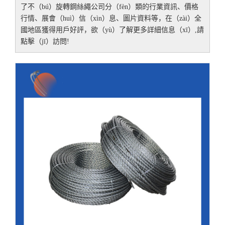
了
不（bú）旋轉鋼絲繩公司
分（fèn）類的行業資訊、價格
行情、展會（huì）信（xìn）息、圖片資料等，在（zài）全
國地區獲得用戶好評，欲（yù）了解更多詳細信息（xī）,請
點擊（jī）訪問!