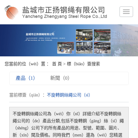
您當前的位（wèi）置 ：
首 頁
> 標（biāo）簽搜索
產品（1）
新聞（0）
當前標簽（qiān）：
不旋轉鋼絲繩公司（sī）
不旋轉鋼絲繩公司
為（wéi）你（nǐ）詳細介紹
不旋轉鋼絲
繩公司
的（de）產品分類,包括
不旋轉鋼（gāng）絲（sī）繩
（shéng）公司
下的所有產品的用途、型號、範圍、圖片、
新（xīn）聞及價格。同時我們（men）還為（wéi）您精選